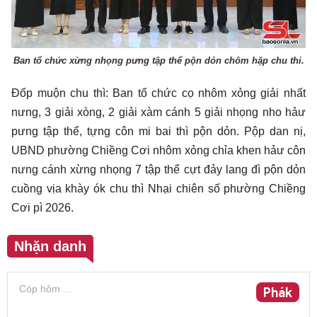
Ban tổ chức xừng nhọng pưng tập thể pộn dỏn chôm hặp chu thi.
Đốp muộn chu thì: Ban tổ chức cọ nhôm xỏng giải nhất
nưng, 3 giải xòng, 2 giải xàm cánh 5 giải nhọng nho hảư
pưng tập thể, tựng côn mi bai thì pộn dỏn. Pộp dan nị,
UBND phường Chiềng Cơi nhôm xỏng chỉa khen hảư côn
nưng cánh xừng nhọng 7 tập thể cựt đảy lang đì pộn dỏn
cuồng vịa khày ók chu thì Nhại chiên số phường Chiềng
Cơi pì 2026.
Nhặn danh
Phák