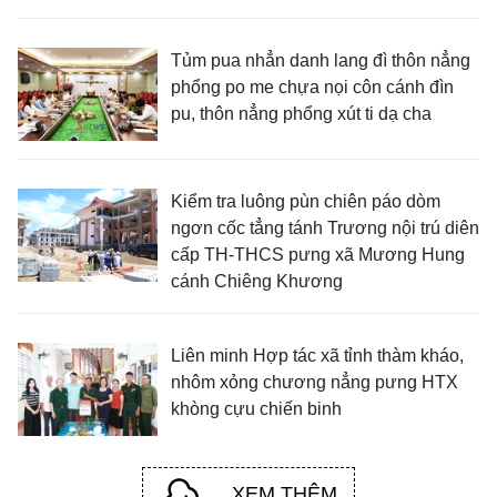
Tủm pua nhẳn danh lang đì thôn nẳng
phổng po me chựa nọi côn cánh đìn
pu, thôn nẳng phổng xút ti dạ cha
Kiểm tra luông pùn chiên páo dòm
ngơn cốc tẳng tánh Trương nội trú diên
cấp TH-THCS pưng xã Mương Hung
cánh Chiêng Khương
Liên minh Hợp tác xã tỉnh thàm kháo,
nhôm xỏng chương nẳng pưng HTX
khòng cựu chiến binh
XEM THÊM