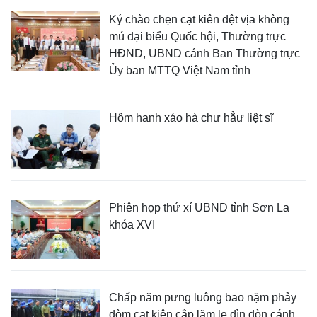
Ký chào chẹn cạt kiên dệt vịa khòng
mú đại biểu Quốc hội, Thường trực
HĐND, UBND cánh Ban Thường trực
Ủy ban MTTQ Việt Nam tỉnh
Hôm hanh xáo hà chư hẳư liệt sĩ
Phiên họp thứ xí UBND tỉnh Sơn La
khóa XVI
Chấp năm pưng luông bao nặm phảy
dòm cạt kiên cắp lăm le đìn đòn cánh