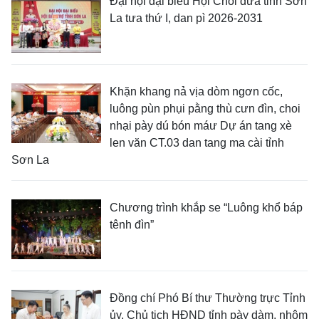
Đại hội đại biểu Hội Choi dừa tỉnh Sơn
La tưa thứ I, dan pì 2026-2031
Khặn khang nả vịa dòm ngơn cốc,
luông pùn phụi pằng thù cưn đìn, choi
nhại pày dú bón máư Dự án tang xè
len văn CT.03 dan tang ma cài tỉnh
Sơn La
Chương trình khắp se “Luông khổ báp
tênh đìn”
Đồng chí Phó Bí thư Thường trực Tỉnh
ủy, Chủ tịch HĐND tỉnh pày dàm, nhôm