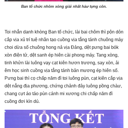
Ban tổ chức nhôm xỏng giải nhất hảư tựng côn.
Toi nhẳn danh khòng Ban tổ chức, lài bai chôm thì pộn dỏn
cắp vịa xủ trí tuệ nhân tạo cuồng vịa tẳng tánh chuông máy
choi dừa số chuông hong nả vịa Đảng, dệt pưng bai bók
xòn điện tử, dệt sanh ép hiên cài phong máy. Tang xòng,
tinh khửn lài luông vạy cạt kiên hươn trương, say xòn, ải
êm học sinh cuồng vịa tẳng tánh bản mương ép hiên số.
Pưng bai thì cọ chấp năm đì toi luông pùn, cạt kiên cắp vịa
dệt nẳng địa phương, chứng chảnh đảy luông pồng chàư,
chang cựt áo táo pùn cánh mi xương chi chấp năm đì
cuồng đơi kìn dú.