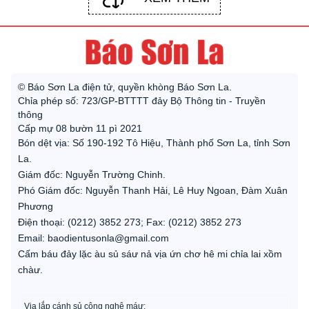
© Báo Sơn La điện tử, quyền khòng Báo Sơn La.
Chỉa phép số: 723/GP-BTTTT đảy Bộ Thông tin - Truyền
thông
Cấp mự 08 bườn 11 pì 2021
Bón dệt vịa: Số 190-192 Tô Hiệu, Thành phố Sơn La, tỉnh Sơn
La.
Giám đốc: Nguyễn Trường Chinh.
Phó Giám đốc: Nguyễn Thanh Hải, Lê Huy Ngoan, Đàm Xuân
Phương
Điện thoại: (0212) 3852 273; Fax: (0212) 3852 273
Email: baodientusonla@gmail.com
Cấm báu đảy lặc àu sủ sáư nả vịa ứn chơ hê mi chỉa lai xồm
chàư.
Vịa lắp cánh sủ công nghệ máư: