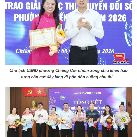
Chủ tịch UBND phường Chiềng Cơi nhôm xỏng chỉa khen hảư
tựng côn cựt đảy lang đì pộn dỏn cuồng chu thi.