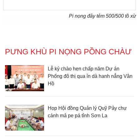
Pi nọng đảy tẻm
500
/500 tồ xừ
PƯNG KHÙ PI NỌNG PỒNG CHÀƯ
Lễ ký chào hẹn chấp năm Dự án
Phổng đô thị qua ỉn dà hanh nẳng Vân
Hồ
Họp Hội đồng Quản lý Quỹ Pảy chự
cánh mả pe pá tỉnh Sơn La