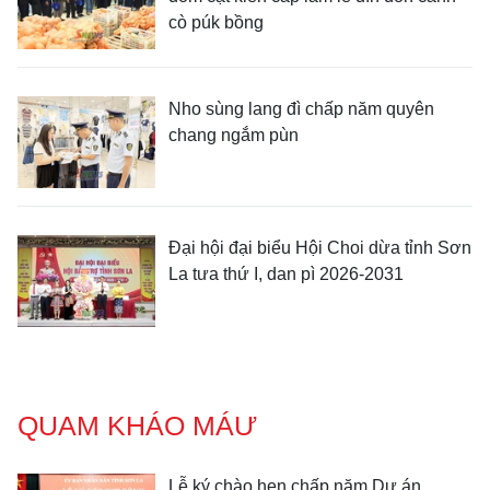
cò púk bồng
Nho sùng lang đì chấp năm quyên
chang ngắm pùn
Đại hội đại biểu Hội Choi dừa tỉnh Sơn
La tưa thứ I, dan pì 2026-2031
QUAM KHÁO MÁƯ
Lễ ký chào hẹn chấp năm Dự án