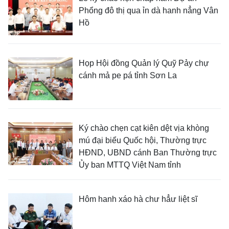
Phổng đô thị qua ỉn dà hanh nẳng Vân
Hồ
Họp Hội đồng Quản lý Quỹ Pảy chự
cánh mả pe pá tỉnh Sơn La
Ký chào chẹn cạt kiên dệt vịa khòng
mú đại biểu Quốc hội, Thường trực
HĐND, UBND cánh Ban Thường trực
Ủy ban MTTQ Việt Nam tỉnh
Hôm hanh xáo hà chư hẳư liệt sĩ