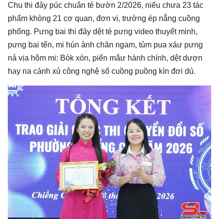
Chu thi đảy púc chuân té bườn 2/2026, niếu chưa 23 tác
phẩm khòng 21 cơ quan, đơn vị, trường ép nẳng cuồng
phổng. Pưng bai thi đảy dệt té pưng video thuyết minh,
pưng bai tển, mi hún ảnh chăn ngam, tủm pua xáư pưng
nả vịa hôm mi: Bók xòn, piến mắư hành chính, dệt dượn
hay na cánh xủ công nghệ số cuồng puồng kìn đơi dú.