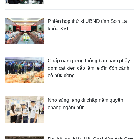
Phiên họp thứ xí UBND tỉnh Sơn La
khóa XVI
Chấp năm pưng luông bao nặm phảy
dòm cạt kiên cắp lăm le đìn đòn cánh
cò púk bồng
Nho sùng lang đì chấp năm quyên
chang ngắm pùn