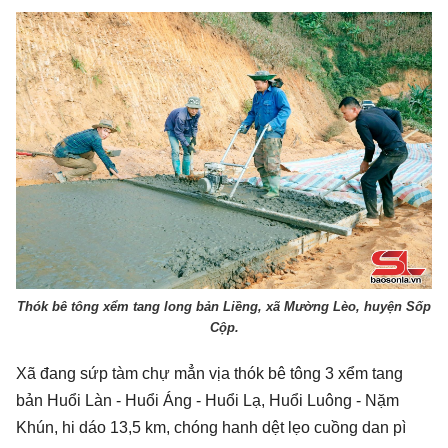
Thók bê tông xểm tang long bản Liềng, xã Mường Lèo, huyện Sốp
Cộp.
Xã đang sứp tàm chự mẳn vịa thók bê tông 3 xểm tang
bản Huổi Làn - Huổi Áng - Huổi Lạ, Huổi Luông - Nặm
Khún, hi dáo 13,5 km, chóng hanh dệt lẹo cuồng dan pì