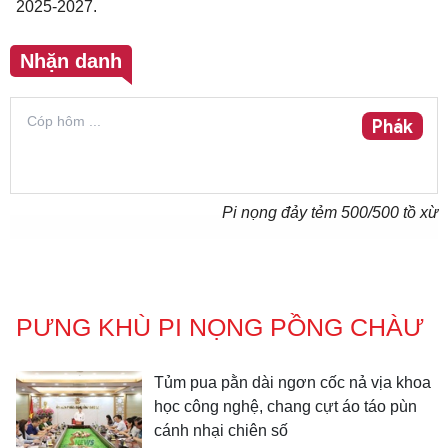
2025-2027.
Nhặn danh
Phák
Pi nọng đảy tẻm
500
/500 tồ xừ
PƯNG KHÙ PI NỌNG PỒNG CHÀƯ
Tủm pua pằn dài ngơn cốc nả vịa khoa
học công nghệ, chang cựt áo táo pùn
cánh nhại chiên số