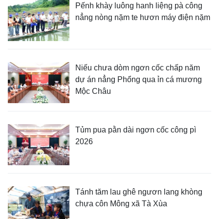
Pếnh khày luông hanh liệng pà công
nẳng nòng nặm te hươn máy điện nặm
Niếu chưa dòm ngơn cốc chấp năm
dự án nẳng Phổng qua ỉn cá mương
Mộc Châu
Tủm pua pằn dài ngơn cốc công pì
2026
Tánh tăm lau ghê ngươn lang khòng
chựa côn Mông xã Tà Xùa