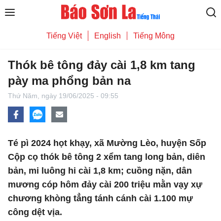
Tiếng Việt
English
Tiếng Mông
Thók bê tông đảy cài 1,8 km tang
pày ma phổng bản na
Thứ Năm,
ngày 19/06/2025 - 09:55
Té pì 2024 họt khạy, xã Mường Lèo, huyện Sốp
Cộp cọ thók bê tông 2 xểm tang long bản, diên
bản, mi luông hi cài 1,8 km; cuồng nặn, dân
mương cóp hôm đảy cài 200 triệu mằn vạy xự
chương khòng tẳng tánh cánh cài 1.100 mự
công dệt vịa.