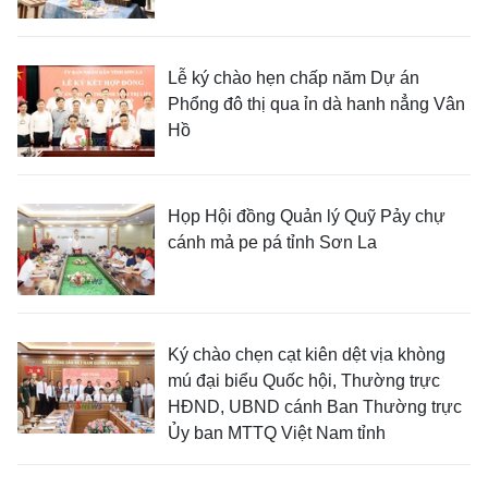
Lễ ký chào hẹn chấp năm Dự án
Phổng đô thị qua ỉn dà hanh nẳng Vân
Hồ
Họp Hội đồng Quản lý Quỹ Pảy chự
cánh mả pe pá tỉnh Sơn La
Ký chào chẹn cạt kiên dệt vịa khòng
mú đại biểu Quốc hội, Thường trực
HĐND, UBND cánh Ban Thường trực
Ủy ban MTTQ Việt Nam tỉnh