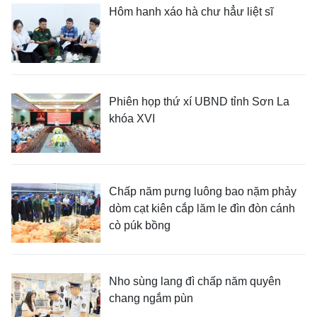
Hôm hanh xáo hà chư hẳư liệt sĩ
Phiên họp thứ xí UBND tỉnh Sơn La
khóa XVI
Chấp năm pưng luông bao nặm phảy
dòm cạt kiên cắp lăm le đìn đòn cánh
cò púk bồng
Nho sùng lang đì chấp năm quyên
chang ngắm pùn