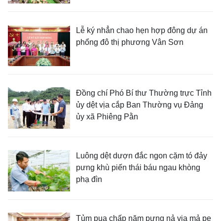
Lễ ký nhẳn chao hẹn hợp đông dự án
phổng đô thị phương Vân Sơn
Đồng chí Phó Bí thư Thường trực Tỉnh
ủy dệt vịa cắp Ban Thường vụ Đảng
ủy xã Phiêng Pằn
Luông dệt dượn đắc ngon cặm tó đảy
pưng khù piến thái báu ngau khòng
phạ đìn
Tủm pua chấp năm pưng nả vịa mả pe