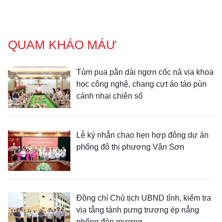
QUAM KHÁO MÁƯ
Tủm pua pằn dài ngơn cốc nả vịa khoa
học công nghệ, chang cựt áo táo pùn
cánh nhại chiên số
Lễ ký nhẳn chao hẹn hợp đông dự án
phổng đô thị phương Vân Sơn
Đồng chí Chủ tịch UBND tỉnh, kiểm tra
vịa tẳng tánh pưng trương ép nẳng
phổng đèn mương