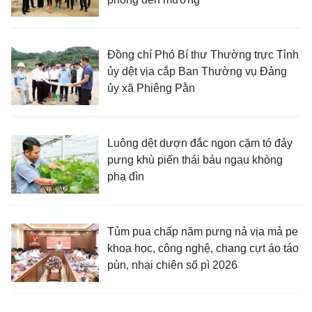
Đồng chí Phó Bí thư Thường trực Tỉnh
ủy dệt vịa cắp Ban Thường vụ Đảng
ủy xã Phiêng Pằn
Luông dệt dượn đắc ngon cặm tó đảy
pưng khù piến thái báu ngau khòng
phạ đìn
Tủm pua chấp năm pưng nả vịa mả pe
khoa học, công nghệ, chang cựt áo táo
pùn, nhại chiên số pì 2026