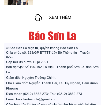
XEM THÊM
© Báo Sơn La điện tử, quyền khòng Báo Sơn La.
Chỉa phép số: 723/GP-BTTTT đảy Bộ Thông tin - Truyền
thông
Cấp mự 08 bườn 11 pì 2021
Bón dệt vịa: Số 190-192 Tô Hiệu, Thành phố Sơn La, tỉnh Sơn
La.
Giám đốc: Nguyễn Trường Chinh.
Phó Giám đốc: Nguyễn Thanh Hải, Lê Huy Ngoan, Đàm Xuân
Phương
Điện thoại: (0212) 3852 273; Fax: (0212) 3852 273
Email: baodientusonla@gmail.com
Cấm báu đảy lặc àu sủ sáư nả vịa ứn chơ hê mi chỉa lai xồm