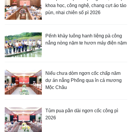
khoa học, công nghệ, chang cựt áo táo
pùn, nhại chiên số pì 2026
Pếnh khày luông hanh liệng pà công
nẳng nòng nặm te hươn máy điện nặm
Niếu chưa dòm ngơn cốc chấp năm
dự án nẳng Phổng qua ỉn cá mương
Mộc Châu
Tủm pua pằn dài ngơn cốc công pì
2026