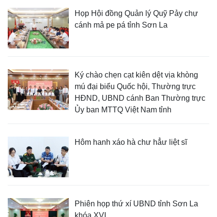
Họp Hội đồng Quản lý Quỹ Pảy chự
cánh mả pe pá tỉnh Sơn La
Ký chào chẹn cạt kiên dệt vịa khòng
mú đại biểu Quốc hội, Thường trực
HĐND, UBND cánh Ban Thường trực
Ủy ban MTTQ Việt Nam tỉnh
Hôm hanh xáo hà chư hẳư liệt sĩ
Phiên họp thứ xí UBND tỉnh Sơn La
khóa XVI