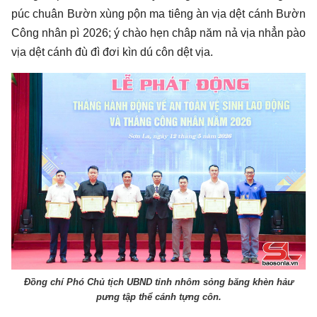
púc chuân Bườn xùng pộn ma tiêng àn vịa dệt cánh Bườn
Công nhân pì 2026; ý chào hẹn châp năm nả vịa nhẳn pào
vịa dệt cánh đù đì đơi kìn dú côn dệt vịa.
Đồng chí Phó Chủ tịch UBND tỉnh nhôm sỏng băng khèn hảư
pưng tập thể cánh tựng côn.