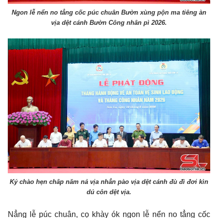
Ngon lễ nển no tẳng cốc púc chuân Bườn xùng pộn ma tiêng àn
vịa dệt cánh Bườn Công nhân pì 2026.
Ký chào hẹn châp năm nả vịa nhẳn pào vịa dệt cánh đù đì đơi kìn
dú côn dệt vịa.
Nẳng lễ púc chuân, cọ khày ók ngon lễ nển no tẳng cốc