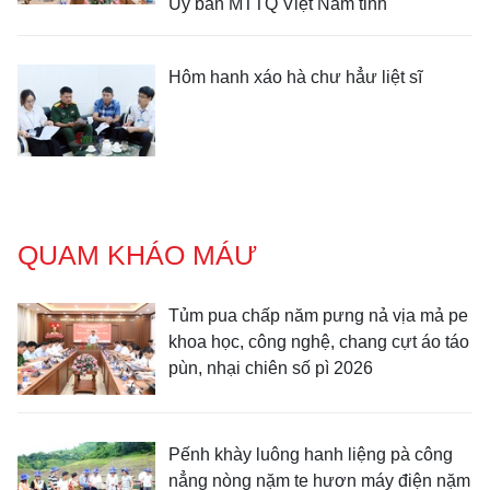
Ủy ban MTTQ Việt Nam tỉnh
Hôm hanh xáo hà chư hẳư liệt sĩ
QUAM KHÁO MÁƯ
Tủm pua chấp năm pưng nả vịa mả pe
khoa học, công nghệ, chang cựt áo táo
pùn, nhại chiên số pì 2026
Pếnh khày luông hanh liệng pà công
nẳng nòng nặm te hươn máy điện nặm