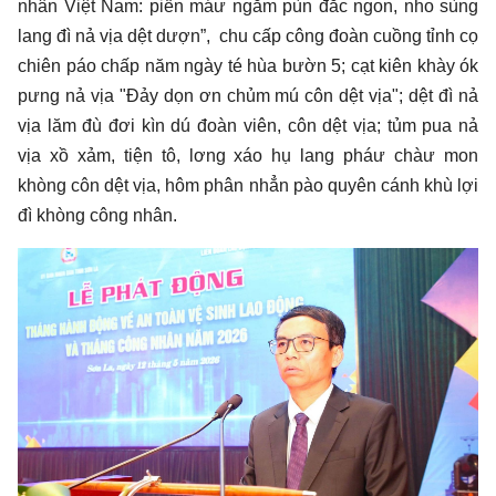
nhân Việt Nam: piến máư ngắm pùn đắc ngon, nho sùng
lang đì nả vịa dệt dượn”, chu cấp công đoàn cuồng tỉnh cọ
chiên páo chấp năm ngày té hùa bườn 5; cạt kiên khày ók
pưng nả vịa "Đảy dọn ơn chủm mú côn dệt vịa"; dệt đì nả
vịa lăm đù đơi kìn dú đoàn viên, côn dệt vịa; tủm pua nả
vịa xồ xảm, tiện tô, lơng xáo hụ lang pháư chàư mon
khòng côn dệt vịa, hôm phân nhẳn pào quyên cánh khù lợi
đì khòng công nhân.