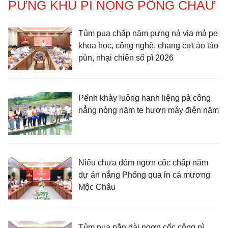
PƯNG KHÙ PI NỌNG PỒNG CHÀƯ
Tủm pua chấp năm pưng nả vịa mả pe
khoa học, công nghệ, chang cựt áo táo
pùn, nhại chiên số pì 2026
Pếnh khày luông hanh liệng pà công
nẳng nòng nặm te hươn máy điện nặm
Niếu chưa dòm ngơn cốc chấp năm
dự án nẳng Phổng qua ỉn cá mương
Mộc Châu
Tủm pua pằn dài ngơn cốc công pì