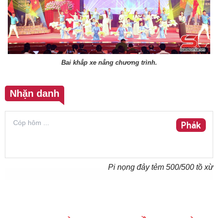
Bai khắp xe nẳng chương trình.
Nhặn danh
Phák
Pi nọng đảy tẻm
500
/500 tồ xừ