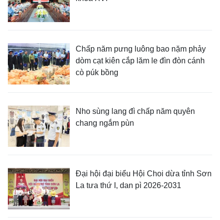
Chấp năm pưng luông bao nặm phảy
dòm cạt kiên cắp lăm le đìn đòn cánh
cò púk bồng
Nho sùng lang đì chấp năm quyên
chang ngắm pùn
Đại hội đại biểu Hội Choi dừa tỉnh Sơn
La tưa thứ I, dan pì 2026-2031