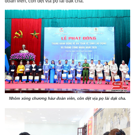
đoàn viên, côn dệt vịa pọ lài dạk cha.
Nhôm xỏng chương hảư đoàn viên, côn dệt vịa pọ lài dạk cha.