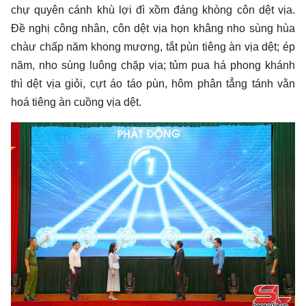
chự quyên cánh khù lợi đì xồm đáng khòng côn dệt vịa.
Đề nghị công nhân, côn dệt vịa họn khâng nho sùng hùa
chàư chấp năm khong mương, tắt pùn tiêng àn vịa dệt; ép
năm, nho sùng luông chặp vịa; tủm pua há phong khánh
thì dệt vịa giỏi, cựt áo táo pùn, hôm phân tẳng tánh vằn
hoá tiêng àn cuồng vịa dệt.