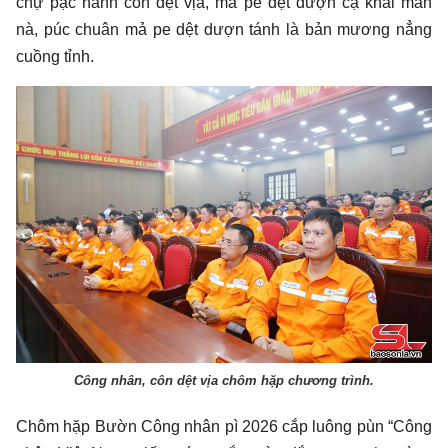
chự pặc hanh côn dệt vịa, mả pe dệt dượn cạ khài mẳn
nà, púc chuân mả pe dệt dượn tánh là bản mương nẳng
cuồng tỉnh.
Công nhân, côn dệt vịa chôm hặp chương trình.
Chôm hặp Bườn Công nhân pì 2026 cắp luông pùn “Công