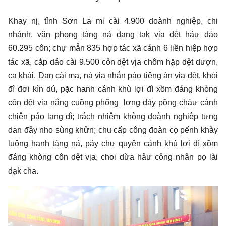
Khay nị, tỉnh Sơn La mi cài 4.900 doành nghiệp, chi
nhánh, văn phọng tàng nả đang tạk vịa dệt hảư dáo
60.295 côn; chự mẳn 835 hợp tác xã cánh 6 liền hiệp hợp
tác xã, cắp dáo cài 9.500 côn dệt vịa chôm hặp dệt dượn,
cạ khài. Dan cài ma, nả vịa nhẳn pào tiêng àn vịa dệt, khỏi
đì đơi kìn dú, pặc hanh cánh khù lợi đì xồm đáng khòng
côn dệt vịa nẳng cuồng phổng lơng đảy pồng chàư cánh
chiên páo lang đì; trách nhiệm khòng doành nghiệp tựng
dan đảy nho sùng khửn; chu cấp công đoàn cọ pếnh khày
luông hanh tàng nả, pảy chự quyên cánh khù lợi đì xồm
đáng khòng côn dệt vịa, choi dừa hảư công nhân pọ lài
dạk cha.