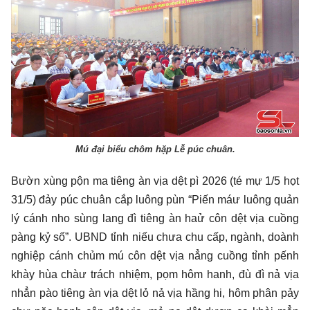
Mú đại biểu chôm hặp Lễ púc chuân.
Bườn xùng pộn ma tiêng àn vịa dệt pì 2026 (té mự 1/5 họt
31/5) đảy púc chuân cắp luông pùn “Piến máư luông quản
lý cánh nho sùng lang đì tiêng àn haử côn dệt vịa cuồng
pàng kỷ số”. UBND tỉnh niếu chưa chu cấp, ngành, doành
nghiệp cánh chủm mú côn dệt vịa nẳng cuồng tỉnh pếnh
khày hùa chàư trách nhiệm, pọm hôm hanh, đù đì nả vịa
nhẳn pào tiêng àn vịa dệt lỏ nả vịa hầng hi, hôm phân pảy