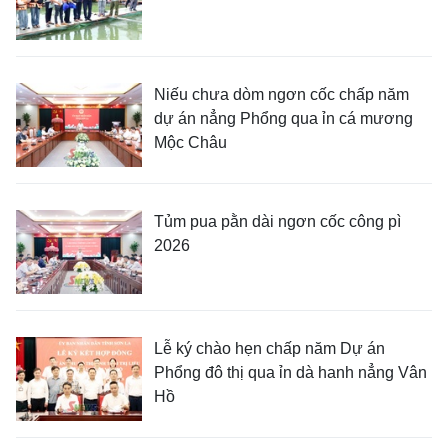
Niếu chưa dòm ngơn cốc chấp năm
dự án nẳng Phổng qua ỉn cá mương
Mộc Châu
Tủm pua pằn dài ngơn cốc công pì
2026
Lễ ký chào hẹn chấp năm Dự án
Phổng đô thị qua ỉn dà hanh nẳng Vân
Hồ