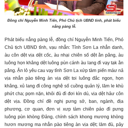
Đồng chí Nguyễn Minh Tiến, Phó Chủ tịch UBND tỉnh, phát biểu
nẳng pàng lễ.
Phát biểu nẳng pàng lễ, đồng chí Nguyễn Minh Tiến, Phó
Chủ tịch UBND tỉnh, vạu nhẳn: Tỉnh Sơn La nhẳn danh,
àu côn dệt vịa dệt cốc, àu nhại chiên số dệt ằn pâng, àu
luông họn khâng dệt luông pùn cánh àu lang đì vạy tạk ằn
pâng. Ặn lỏ yêu cau vạy tỉnh Sơn La xứp tàm piến máư nả
vịa nhẳn pào tiêng àn vịa dệt toi luông đắc ngon, họn
khâng, xủ lang đì công nghệ số cuồng quản lý, lăm le khù
phứt cha; pọm nặn, khỏi đù đì đơi kìn dú, vịa dệt hảư côn
dệt vịa. Đồng chí đề nghị pưng sở, ban, ngành, địa
phương, cơ quan, đơn vị xưp tàm chiên páo đì pưng
luông pùn khòng Đảng, chính sách khong mương khòng
hươn mương ma nhẳn pào tiêng àn vịa dệt; lăm đù, pảy