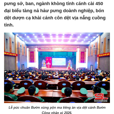
pưng sở, ban, ngành khòng tỉnh cánh cài 450
đại biểu tàng nả hảư pưng doành nghiệp, bón
dệt dượn cạ khài cánh côn dệt vịa nẳng cuồng
tỉnh.
Lễ púc chuân Bườn xùng pộn ma tiêng àn vịa dệt cánh Bườn
Công nhân pì 2026.