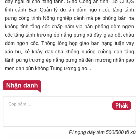
đảy ngai đì chơ tẳng tánh. Giao Công an tỉnh, Bộ CHQS
tỉnh cánh Ban Quản lý dự án dòm ngơn cốc tẳng tánh
pưng công trình Nông nghiệp cánh mả pe phổng bản na
khòng tỉnh tẳng cốc chấp năm vịa pằn phổng dòm ngơn
cốc tẳng tánh trương ép nẳng pưng xã đảy giao dệt chảu
dòm ngơn cốc. Thồng lông họp giao ban hạng tuận vạy
xáo hụ, kẻ khày dạk cha khỏng nuống cuồng dan tẳng
tánh pưng trương ép nẳng pưng xã đèn mương nhẳn pào
men dan pùn khòng Trung ương giao...
Nhặn danh
Phák
Pi nọng đảy tẻm
500
/500 tồ xừ