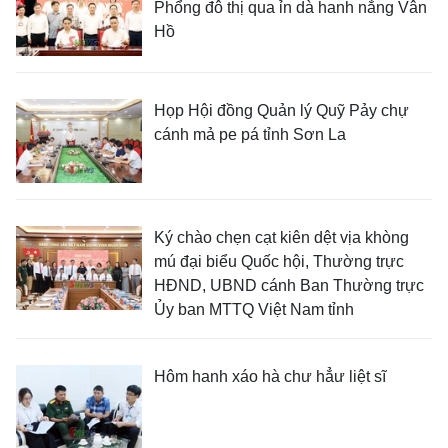
Phổng đô thị qua ỉn dà hanh nẳng Vân
Hồ
Họp Hội đồng Quản lý Quỹ Pảy chự
cánh mả pe pá tỉnh Sơn La
Ký chào chẹn cạt kiên dệt vịa khòng
mú đại biểu Quốc hội, Thường trực
HĐND, UBND cánh Ban Thường trực
Ủy ban MTTQ Việt Nam tỉnh
Hôm hanh xáo hà chư hẳư liệt sĩ