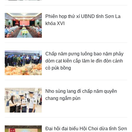
Phiên họp thứ xí UBND tỉnh Sơn La
khóa XVI
Chấp năm pưng luông bao nặm phảy
dòm cạt kiên cắp lăm le đìn đòn cánh
cò púk bồng
Nho sùng lang đì chấp năm quyên
chang ngắm pùn
Đại hội đại biểu Hội Choi dừa tỉnh Sơn