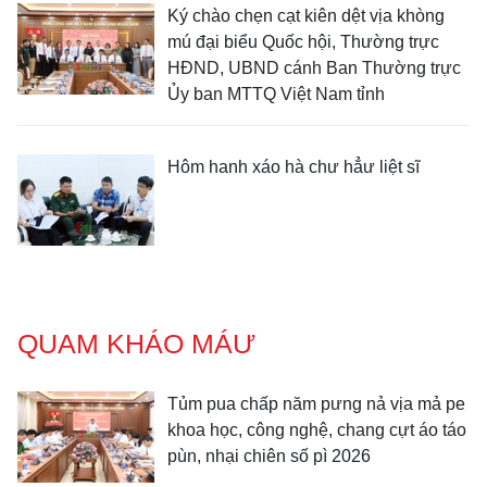
Ký chào chẹn cạt kiên dệt vịa khòng
mú đại biểu Quốc hội, Thường trực
HĐND, UBND cánh Ban Thường trực
Ủy ban MTTQ Việt Nam tỉnh
Hôm hanh xáo hà chư hẳư liệt sĩ
QUAM KHÁO MÁƯ
Tủm pua chấp năm pưng nả vịa mả pe
khoa học, công nghệ, chang cựt áo táo
pùn, nhại chiên số pì 2026