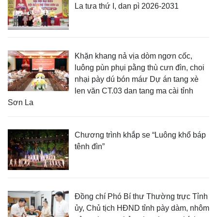
La tưa thứ I, dan pì 2026-2031
Khặn khang nả vịa dòm ngơn cốc,
luông pùn phụi pằng thù cưn đìn, choi
nhại pày dú bón máư Dự án tang xè
len văn CT.03 dan tang ma cài tỉnh
Sơn La
Chương trình khắp se “Luông khổ báp
tênh đìn”
Đồng chí Phó Bí thư Thường trực Tỉnh
ủy, Chủ tịch HĐND tỉnh pày dàm, nhôm