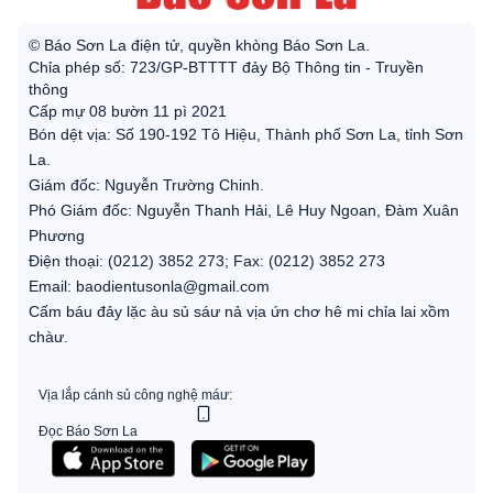
© Báo Sơn La điện tử, quyền khòng Báo Sơn La.
Chỉa phép số: 723/GP-BTTTT đảy Bộ Thông tin - Truyền
thông
Cấp mự 08 bườn 11 pì 2021
Bón dệt vịa: Số 190-192 Tô Hiệu, Thành phố Sơn La, tỉnh Sơn
La.
Giám đốc: Nguyễn Trường Chinh.
Phó Giám đốc: Nguyễn Thanh Hải, Lê Huy Ngoan, Đàm Xuân
Phương
Điện thoại: (0212) 3852 273; Fax: (0212) 3852 273
Email: baodientusonla@gmail.com
Cấm báu đảy lặc àu sủ sáư nả vịa ứn chơ hê mi chỉa lai xồm
chàư.
Vịa lắp cánh sủ công nghệ máư:
Đọc Báo Sơn La