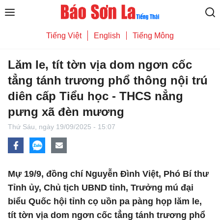
Tiếng Việt
English
Tiếng Mông
Lăm le, tít tờn vịa dom ngơn cốc
tẳng tánh trương phổ thông nội trú
diên cấp Tiểu học - THCS nẳng
pưng xã đèn mương
Thứ Sáu,
ngày 19/09/2025 - 15:07
Mự 19/9, đồng chí Nguyễn Đình Việt, Phó Bí thư
Tỉnh ủy, Chủ tịch UBND tỉnh, Trưởng mú đại
biểu Quốc hội tỉnh cọ uồn pa pàng họp lăm le,
tít tờn vịa dom ngơn cốc tẳng tánh trương phổ