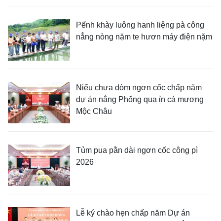
Pếnh khày luông hanh liệng pà công
nẳng nòng nặm te hươn máy điện nặm
Niếu chưa dòm ngơn cốc chấp năm
dự án nẳng Phổng qua ỉn cá mương
Mộc Châu
Tủm pua pằn dài ngơn cốc công pì
2026
Lễ ký chào hẹn chấp năm Dự án