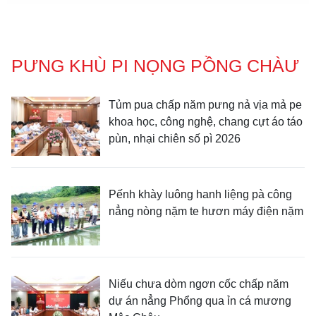
PƯNG KHÙ PI NỌNG PỒNG CHÀƯ
Tủm pua chấp năm pưng nả vịa mả pe
khoa học, công nghệ, chang cựt áo táo
pùn, nhại chiên số pì 2026
Pếnh khày luông hanh liệng pà công
nẳng nòng nặm te hươn máy điện nặm
Niếu chưa dòm ngơn cốc chấp năm
dự án nẳng Phổng qua ỉn cá mương