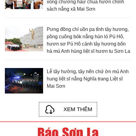
xỏng chương hảư chua hươn chính
sách nẳng xã Mai Sơn
Pưng đồng chí uồn pa tỉnh tảy hương,
pồng cuông bók nẳng hún ló Pú Hô,
hươn sơ Pú Hô cánh tảy hương bốn
hà mú Anh hùng liệt sĩ hươn tu Sơn La
Lễ tảy hường, tảy nến chứ ờn mú Anh
hung liệt sĩ nẳng Nghĩa trang Liệt sĩ
Mai Sơn
XEM THÊM