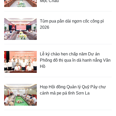
Mộc Châu
Tủm pua pằn dài ngơn cốc công pì
2026
Lễ ký chào hẹn chấp năm Dự án
Phổng đô thị qua ỉn dà hanh nẳng Vân
Hồ
Họp Hội đồng Quản lý Quỹ Pảy chự
cánh mả pe pá tỉnh Sơn La