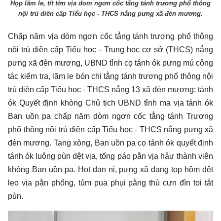
Họp lăm le, tít tờn vịa dom ngơn cốc tẳng tánh trương phổ thông
nội trú diên cấp Tiểu học - THCS nẳng pưng xã đèn mương.
Chấp năm vịa dòm ngơn cốc tẳng tánh trương phổ thông
nội trú diên cấp Tiểu học - Trung học cơ sở (THCS) nẳng
pưng xã đèn mương, UBND tỉnh cọ tánh ók pưng mú công
tác kiểm tra, lăm le bón chi tẳng tánh trương phổ thông nội
trú diên cấp Tiểu học - THCS nẳng 13 xã đèn mương; tánh
ók Quyết định khòng Chủ tịch UBND tỉnh ma vịa tánh ók
Ban uồn pa chấp năm dòm ngơn cốc tẳng tánh Trương
phổ thông nội trú diên cấp Tiểu học - THCS nẳng pưng xã
đèn mương. Tang xòng, Ban uồn pa cọ tánh ók quyết định
tánh ók luông pùn dệt vịa, tống páo pằn vịa hảư thành viên
khòng Ban uồn pa. Họt dan nị, pưng xã đang tọp hôm dệt
lẹo vịa pằn phổng, tủm pua phụi pằng thù cưn đìn toi tắt
pùn.