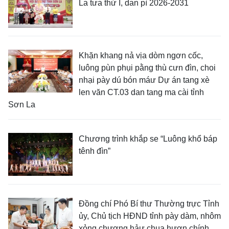
La tưa thứ I, dan pì 2026-2031
Khặn khang nả vịa dòm ngơn cốc,
luông pùn phụi pằng thù cưn đìn, choi
nhại pày dú bón máư Dự án tang xè
len văn CT.03 dan tang ma cài tỉnh
Sơn La
Chương trình khắp se “Luông khổ báp
tênh đìn”
Đồng chí Phó Bí thư Thường trực Tỉnh
ủy, Chủ tịch HĐND tỉnh pày dàm, nhôm
xỏng chương hảư chua hươn chính