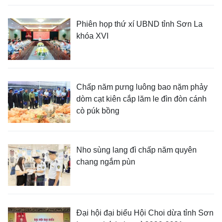
Phiên họp thứ xí UBND tỉnh Sơn La
khóa XVI
Chấp năm pưng luông bao nặm phảy
dòm cạt kiên cắp lăm le đìn đòn cánh
cò púk bồng
Nho sùng lang đì chấp năm quyên
chang ngắm pùn
Đại hội đại biểu Hội Choi dừa tỉnh Sơn