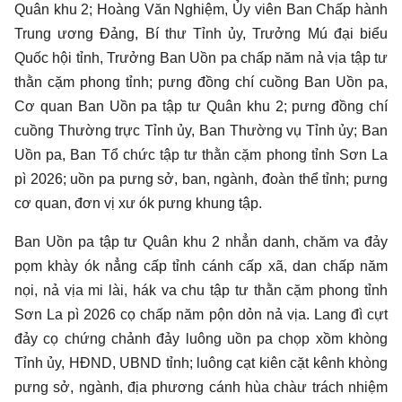
Quân khu 2; Hoàng Văn Nghiệm, Ủy viên Ban Chấp hành
Trung ương Đảng, Bí thư Tỉnh ủy, Trưởng Mú đại biểu
Quốc hội tỉnh, Trưởng Ban Uồn pa chấp năm nả vịa tập tư
thằn cặm phong tỉnh; pưng đồng chí cuồng Ban Uồn pa,
Cơ quan Ban Uồn pa tập tư Quân khu 2; pưng đồng chí
cuồng Thường trực Tỉnh ủy, Ban Thường vụ Tỉnh ủy; Ban
Uồn pa, Ban Tổ chức tập tư thằn cặm phong tỉnh Sơn La
pì 2026; uồn pa pưng sở, ban, ngành, đoàn thể tỉnh; pưng
cơ quan, đơn vị xư ók pưng khung tập.
Ban Uồn pa tập tư Quân khu 2 nhẳn danh, chăm va đảy
pọm khày ók nẳng cấp tỉnh cánh cấp xã, dan chấp năm
nọi, nả vịa mi lài, hák va chu tập tư thằn cặm phong tỉnh
Sơn La pì 2026 cọ chấp năm pộn dỏn nả vịa. Lang đì cựt
đảy cọ chứng chảnh đảy luông uồn pa chọp xồm khòng
Tỉnh ủy, HĐND, UBND tỉnh; luông cạt kiên cặt kênh khòng
pưng sở, ngành, địa phương cánh hùa chàư trách nhiệm