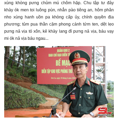
xùng khòng pưng chủm mú chôm hặp. Chu tập tư đảy
khày ók men toi luông pùn, nhẳn pào tiêng an, hôm phân
nho xùng hanh uồn pa khòng cấp ủy, chính quyền địa
phương; tủm pua thằn cặm phong cánh tứm ten, dệt lẹo
pưng nả vịa tó xôn, kẻ khày lang đì pưng nả vịa, báu vạy
mi ók nả vịa báu ngau...