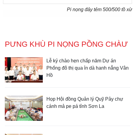
Pi nọng đảy tẻm
500
/500 tồ xừ
PƯNG KHÙ PI NỌNG PỒNG CHÀƯ
Lễ ký chào hẹn chấp năm Dự án
Phổng đô thị qua ỉn dà hanh nẳng Vân
Hồ
Họp Hội đồng Quản lý Quỹ Pảy chự
cánh mả pe pá tỉnh Sơn La