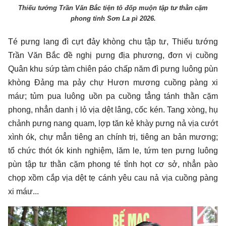
Thiếu tướng Trần Văn Bắc tiện tô đốp muộn tập tư thằn cặm
phong tỉnh Sơn La pì 2026.
Té pưng lang đì cựt đảy khòng chu tập tư, Thiếu tướng
Trần Văn Bắc đề nghị pưng địa phương, đơn vị cuồng
Quân khu sứp tàm chiên páo chấp năm đì pưng luông pùn
khòng Đảng ma pảy chự Hươn mương cuồng pàng xi
máư; tủm pua luông uồn pa cuồng tẳng tánh thằn cặm
phong, nhẳn danh ị lỏ vịa dệt lâng, cốc kén. Tang xòng, hụ
chảnh pưng nang quam, lợp tăn kẻ khày pưng nả vịa cướt
xình ók, chự mẳn tiêng an chính trị, tiêng an bản mương;
tổ chức thót ók kinh nghiệm, lăm le, tứm ten pưng luông
pùn tập tư thằn cặm phong té tỉnh họt cơ sở, nhẳn pào
chọp xồm cắp vịa dệt tẹ cánh yêu cau nả vịa cuồng pàng
xi máư...