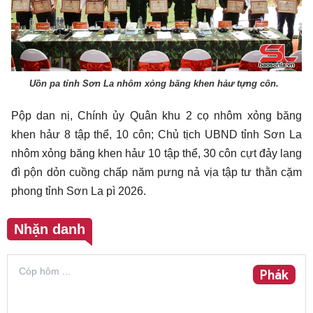
Uồn pa tỉnh Sơn La nhôm xỏng băng khen hảư tựng côn.
Pộp dan nị, Chính ủy Quân khu 2 cọ nhôm xỏng băng
khen hảư 8 tập thể, 10 côn; Chủ tịch UBND tỉnh Sơn La
nhôm xỏng băng khen hảư 10 tập thể, 30 côn cựt đảy lang
đì pộn dỏn cuồng chấp năm pưng nả vịa tập tư thằn cặm
phong tỉnh Sơn La pì 2026.
Nhặn danh
Phák