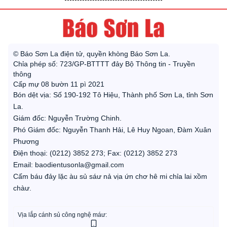
© Báo Sơn La điện tử, quyền khòng Báo Sơn La.
Chỉa phép số: 723/GP-BTTTT đảy Bộ Thông tin - Truyền
thông
Cấp mự 08 bườn 11 pì 2021
Bón dệt vịa: Số 190-192 Tô Hiệu, Thành phố Sơn La, tỉnh Sơn
La.
Giám đốc: Nguyễn Trường Chinh.
Phó Giám đốc: Nguyễn Thanh Hải, Lê Huy Ngoan, Đàm Xuân
Phương
Điện thoại: (0212) 3852 273; Fax: (0212) 3852 273
Email: baodientusonla@gmail.com
Cấm báu đảy lặc àu sủ sáư nả vịa ứn chơ hê mi chỉa lai xồm
chàư.
Vịa lắp cánh sủ công nghệ máư: