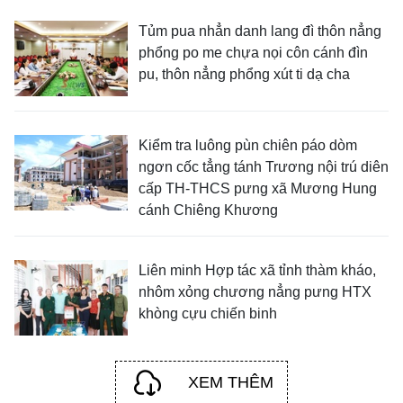
Tủm pua nhẳn danh lang đì thôn nẳng
phổng po me chựa nọi côn cánh đìn
pu, thôn nẳng phổng xút ti dạ cha
Kiểm tra luông pùn chiên páo dòm
ngơn cốc tẳng tánh Trương nội trú diên
cấp TH-THCS pưng xã Mương Hung
cánh Chiêng Khương
Liên minh Hợp tác xã tỉnh thàm kháo,
nhôm xỏng chương nẳng pưng HTX
khòng cựu chiến binh
XEM THÊM