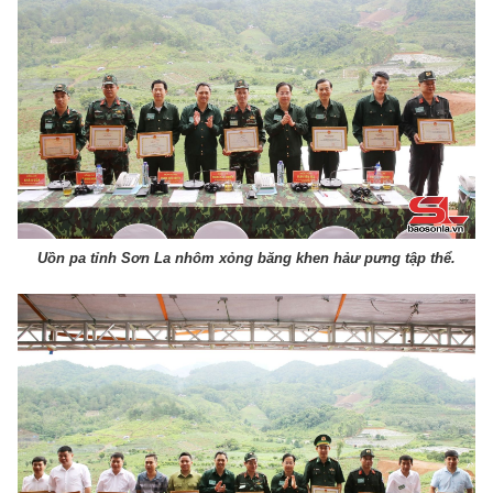
Uồn pa tỉnh Sơn La nhôm xỏng băng khen hảư pưng tập thể.