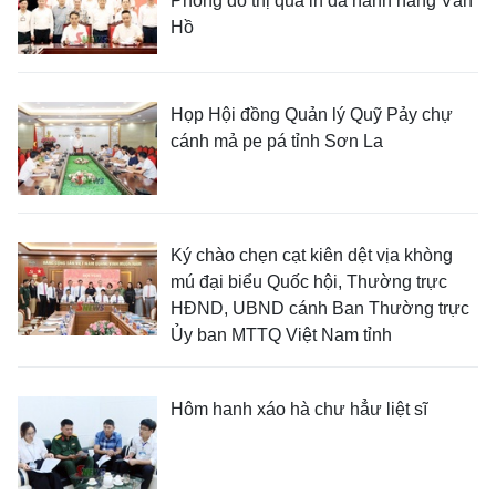
Phổng đô thị qua ỉn dà hanh nẳng Vân
Hồ
Họp Hội đồng Quản lý Quỹ Pảy chự
cánh mả pe pá tỉnh Sơn La
Ký chào chẹn cạt kiên dệt vịa khòng
mú đại biểu Quốc hội, Thường trực
HĐND, UBND cánh Ban Thường trực
Ủy ban MTTQ Việt Nam tỉnh
Hôm hanh xáo hà chư hẳư liệt sĩ