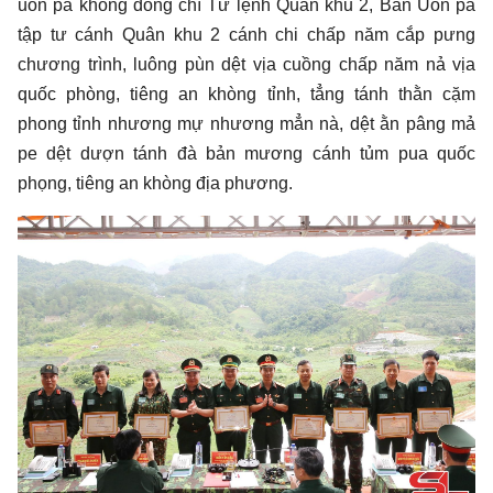
uồn pa khòng đồng chí Tư lệnh Quân khu 2, Ban Uồn pa
tập tư cánh Quân khu 2 cánh chi chấp năm cắp pưng
chương trình, luông pùn dệt vịa cuồng chấp năm nả vịa
quốc phòng, tiêng an khòng tỉnh, tẳng tánh thằn cặm
phong tỉnh nhương mự nhương mẳn nà, dệt ằn pâng mả
pe dệt dượn tánh đà bản mương cánh tủm pua quốc
phọng, tiêng an khòng địa phương.