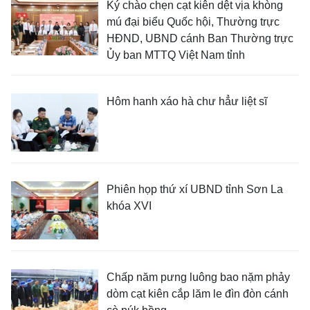
Ký chào chẹn cạt kiên dệt vịa khòng
mú đại biểu Quốc hội, Thường trực
HĐND, UBND cánh Ban Thường trực
Ủy ban MTTQ Việt Nam tỉnh
Hôm hanh xáo hà chư hẳư liệt sĩ
Phiên họp thứ xí UBND tỉnh Sơn La
khóa XVI
Chấp năm pưng luông bao nặm phảy
dòm cạt kiên cắp lăm le đìn đòn cánh