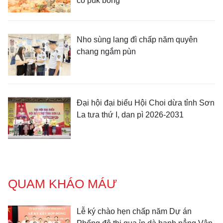
cò púk bồng
Nho sùng lang đì chấp năm quyên
chang ngắm pùn
Đại hội đại biểu Hội Choi dừa tỉnh Sơn
La tưa thứ I, dan pì 2026-2031
QUAM KHÁO MÁƯ
Lễ ký chào hẹn chấp năm Dự án