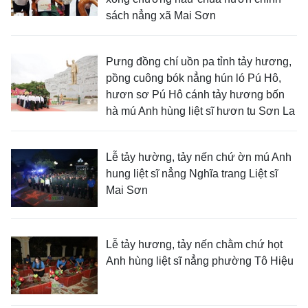
sách nẳng xã Mai Sơn
Pưng đồng chí uồn pa tỉnh tảy hương,
pồng cuông bók nẳng hún ló Pú Hô,
hươn sơ Pú Hô cánh tảy hương bốn
hà mú Anh hùng liệt sĩ hươn tu Sơn La
Lễ tảy hường, tảy nến chứ ờn mú Anh
hung liệt sĩ nẳng Nghĩa trang Liệt sĩ
Mai Sơn
Lễ tảy hương, tảy nến chằm chứ họt
Anh hùng liệt sĩ nẳng phường Tô Hiệu