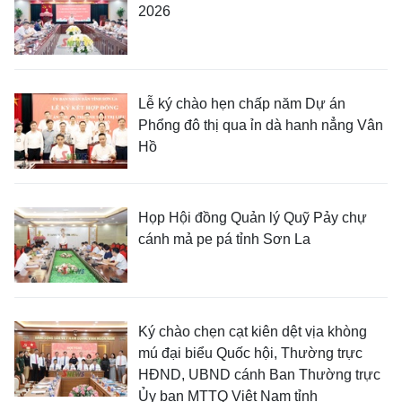
2026
Lễ ký chào hẹn chấp năm Dự án
Phổng đô thị qua ỉn dà hanh nẳng Vân
Hồ
Họp Hội đồng Quản lý Quỹ Pảy chự
cánh mả pe pá tỉnh Sơn La
Ký chào chẹn cạt kiên dệt vịa khòng
mú đại biểu Quốc hội, Thường trực
HĐND, UBND cánh Ban Thường trực
Ủy ban MTTQ Việt Nam tỉnh