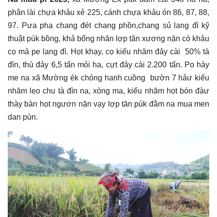
phân lài chựa khảu xẻ 225, cánh chựa khảu ón 86, 87, 88,
97. Pưa phạ chang đét chang phồn,chang sủ lang đì kỹ
thuật púk bồng, khả bổng nhăn lợp tăn xương nặn cò khảu
cọ mả pe lang đì. Họt khạy, cọ kiếu nhăm đảy cài 50% tà
đìn, thù đảy 6,5 tấn mỏi ha, cựt đảy cài 2.200 tấn. Po hày
me na xã Mường ék chóng hanh cuồng bườn 7 hảư kiếu
nhăm lẹo chu tà đìn na, xòng ma, kiếu nhăm họt bón đàư
thày bàn họt ngươn nặn vạy lợp tăn púk đằm na mua men
dan pùn.