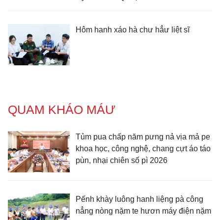
Hôm hanh xáo hà chư hẳư liệt sĩ
QUAM KHÁO MÁƯ
Tủm pua chấp năm pưng nả vịa mả pe
khoa học, công nghệ, chang cựt áo táo
pùn, nhại chiên số pì 2026
Pếnh khày luông hanh liệng pà công
nẳng nòng nặm te hươn máy điện nặm