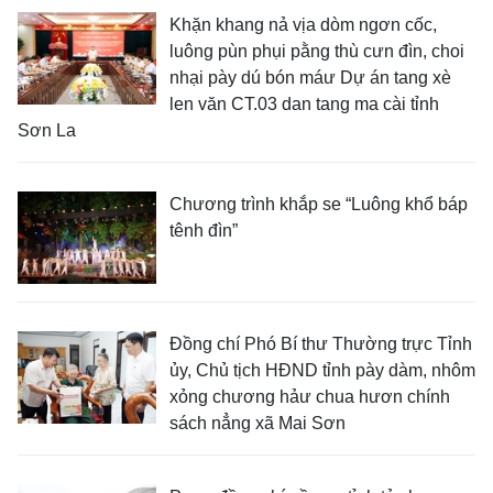
Khặn khang nả vịa dòm ngơn cốc,
luông pùn phụi pằng thù cưn đìn, choi
nhại pày dú bón máư Dự án tang xè
len văn CT.03 dan tang ma cài tỉnh
Sơn La
Chương trình khắp se “Luông khổ báp
tênh đìn”
Đồng chí Phó Bí thư Thường trực Tỉnh
ủy, Chủ tịch HĐND tỉnh pày dàm, nhôm
xỏng chương hảư chua hươn chính
sách nẳng xã Mai Sơn