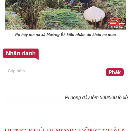
Po hày me na xã Mường Ék kiếu nhăm àu khảu na mua
Nhặn danh
Phák
Pi nọng đảy tẻm
500
/500 tồ xừ
PƯNG KHÙ PI NỌNG PỒNG CHÀƯ