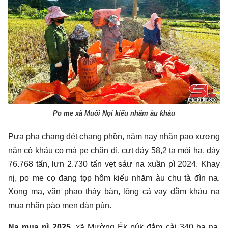
Po me xã Muổi Nọi kiếu nhăm àu khảu
Pưa phạ chang đét chang phồn, nặm nay nhặn pao xương
nặn cò khảu cọ mả pe chăn đì, cựt đảy 58,2 tạ mỏi ha, đảy
76.768 tấn, lưn 2.730 tấn vẹt sáư na xuần pì 2024. Khay
nị, po me cọ đang tọp hôm kiếu nhăm àu chu tà đìn na.
Xong ma, văn phạo thày bàn, lông cả vạy đằm khảu na
mua nhặn pào men dàn pùn.
Na mua pì 2025,
xã Mường Ék púk đằm cài 340 ha na,