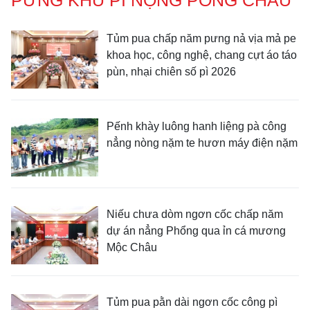
Tủm pua chấp năm pưng nả vịa mả pe
khoa học, công nghệ, chang cựt áo táo
pùn, nhại chiên số pì 2026
Pếnh khày luông hanh liệng pà công
nẳng nòng nặm te hươn máy điện nặm
Niếu chưa dòm ngơn cốc chấp năm
dự án nẳng Phổng qua ỉn cá mương
Mộc Châu
Tủm pua pằn dài ngơn cốc công pì