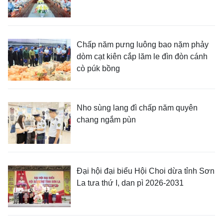
Chấp năm pưng luông bao nặm phảy
dòm cạt kiên cắp lăm le đìn đòn cánh
cò púk bồng
Nho sùng lang đì chấp năm quyên
chang ngắm pùn
Đại hội đại biểu Hội Choi dừa tỉnh Sơn
La tưa thứ I, dan pì 2026-2031