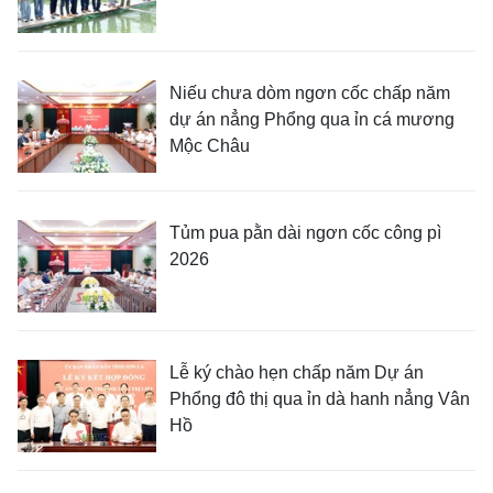
Niếu chưa dòm ngơn cốc chấp năm
dự án nẳng Phổng qua ỉn cá mương
Mộc Châu
Tủm pua pằn dài ngơn cốc công pì
2026
Lễ ký chào hẹn chấp năm Dự án
Phổng đô thị qua ỉn dà hanh nẳng Vân
Hồ