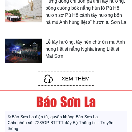
Pưng đồng chí uồn pa tỉnh tảy hương,
pồng cuông bók nẳng hún ló Pú Hô,
hươn sơ Pú Hô cánh tảy hương bốn
hà mú Anh hùng liệt sĩ hươn tu Sơn La
Lễ tảy hường, tảy nến chứ ờn mú Anh
hung liệt sĩ nẳng Nghĩa trang Liệt sĩ
Mai Sơn
XEM THÊM
© Báo Sơn La điện tử, quyền khòng Báo Sơn La.
Chỉa phép số: 723/GP-BTTTT đảy Bộ Thông tin - Truyền
thông