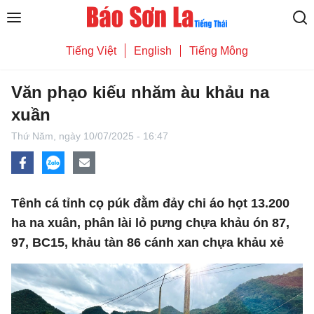
Tiếng Việt
English
Tiếng Mông
Văn phạo kiếu nhăm àu khảu na
xuần
Thứ Năm,
ngày 10/07/2025 - 16:47
Tênh cá tỉnh cọ púk đằm đảy chi áo họt 13.200
ha na xuân, phân lài lỏ pưng chựa khảu ón 87,
97, BC15, khảu tàn 86 cánh xan chựa khảu xẻ