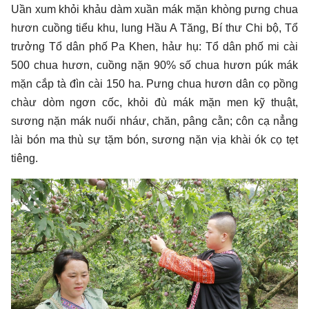
Uần xum khỏi khảu dàm xuần mák mặn khòng pưng chua
hươn cuồng tiểu khu, lung Hầu A Tăng, Bí thư Chi bộ, Tổ
trưởng Tổ dân phố Pa Khen, hảư hụ: Tổ dân phố mi cài
500 chua hươn, cuồng nặn 90% số chua hươn púk mák
mặn cắp tà đìn cài 150 ha. Pưng chua hươn dân cọ pồng
chàư dòm ngơn cốc, khỏi đù mák mặn men kỹ thuật,
sương nặn mák nuối nháư, chăn, pâng cằn; côn cạ nẳng
lài bón ma thù sự tặm bón, sương nặn vịa khài ók cọ tẹt
tiêng.