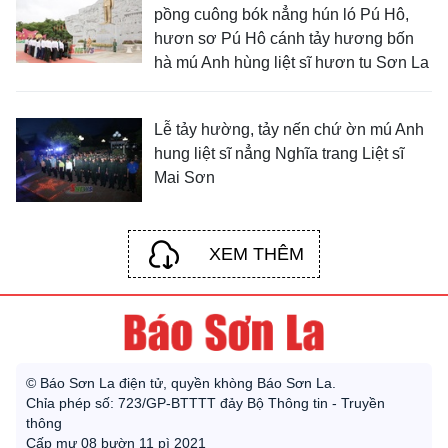
pồng cuông bók nẳng hún ló Pú Hô,
hươn sơ Pú Hô cánh tảy hương bốn
hà mú Anh hùng liệt sĩ hươn tu Sơn La
Lễ tảy hường, tảy nến chứ ờn mú Anh
hung liệt sĩ nẳng Nghĩa trang Liệt sĩ
Mai Sơn
XEM THÊM
© Báo Sơn La điện tử, quyền khòng Báo Sơn La.
Chỉa phép số: 723/GP-BTTTT đảy Bộ Thông tin - Truyền
thông
Cấp mự 08 bườn 11 pì 2021