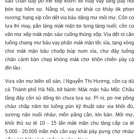
sàư chăn đảy po me xếp khửn xe máy vạy táng pày họt
bón tọp hôm sự. Nẳng nỉ, vịa sự khài cọ khày ók phọn
nương; hạng xíp côn dệt vịa báu dặng mư mỏi mự. Côn cọ
lựa thí may, pằn tàng mák mặn toi tựng tàng nuối; côn cọ
văn mư xếp mák mặn sáư cuồng thùng xốp. Vịa dệt nị cận
luông chang mư báu vạy phấn mák mặn tốc sìa, tang xòng
choi mák mặn báu chuốp búp num xìa, chự đảy luông
chăn cánh bàn chẹp khòng mák chơ khồn chiên pày cá
đìn tảư.
Vưa văn mư biền sổ sàn, í Nguyễn Thị Hương, côn cạ dú
cá Thành phố Hà Nội, bít bánh: Mák mặn hảu Mộc Châu
lâng đảy côn sủ dống tin chưa lựa sự. Pì nị, po me pồng
chàư chấp năm toi luông pùn kỹ thuật sáư vịa khỏi đù,
sương nặn nuối nháư, môn pâng cằn, kìn bàn. Mỏi mự,
khỏi thù sự té 10 - 15 tấn mák mặn chu tàng cắp ca té
5.000 - 20.000 mằn mỏi cân vạy khài pày pưng chợ nháư