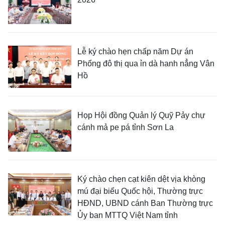
Lễ ký chào hẹn chấp năm Dự án
Phổng đô thị qua ỉn dà hanh nẳng Vân
Hồ
Họp Hội đồng Quản lý Quỹ Pảy chự
cánh mả pe pá tỉnh Sơn La
Ký chào chẹn cạt kiên dệt vịa khòng
mú đại biểu Quốc hội, Thường trực
HĐND, UBND cánh Ban Thường trực
Ủy ban MTTQ Việt Nam tỉnh