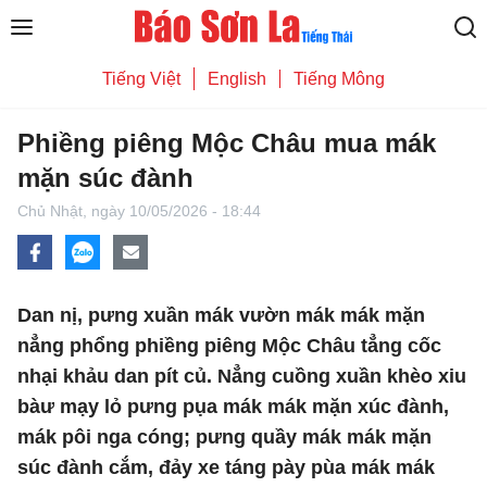
Tiếng Việt
English
Tiếng Mông
Phiềng piêng Mộc Châu mua mák
mặn súc đành
Chủ Nhật,
ngày 10/05/2026 - 18:44
Dan nị, pưng xuần mák vườn mák mák mặn
nẳng phổng phiềng piêng Mộc Châu tẳng cốc
nhại khảu dan pít củ. Nẳng cuồng xuần khèo xiu
bàư mạy lỏ pưng pụa mák mák mặn xúc đành,
mák pôi nga cóng; pưng quầy mák mák mặn
súc đành cắm, đảy xe táng pày pùa mák mák