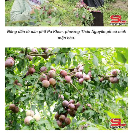
Nông dân tổ dân phố Pa Khen, phường Thảo Nguyên pít củ mák
mặn hảu.