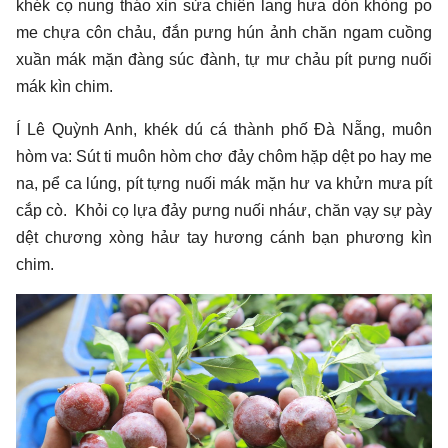
khék cọ nung tháo xỉn sửa chiên lang hưa dỏn khòng po
me chựa côn chảu, đắn pưng hún ảnh chăn ngam cuồng
xuần mák mặn đàng súc đành, tự mư chảu pít pưng nuối
mák kìn chim.
Í Lê Quỳnh Anh, khék dú cá thành phố Đà Nẵng, muôn
hòm va: Sút ti muôn hòm chơ đảy chôm hặp dệt po hay me
na, pể ca lúng, pít tựng nuối mák mặn hư va khửn mưa pít
cắp cò. Khỏi cọ lựa đảy pưng nuối nháư, chăn vạy sự pày
dệt chương xòng hảư tay hương cánh bạn phương kìn
chim.