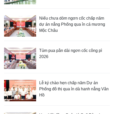
Niếu chưa dòm ngơn cốc chấp năm
dự án nẳng Phổng qua ỉn cá mương
Mộc Châu
Tủm pua pằn dài ngơn cốc công pì
2026
Lễ ký chào hẹn chấp năm Dự án
Phổng đô thị qua ỉn dà hanh nẳng Vân
Hồ