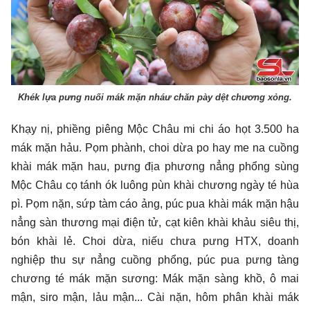
Khék lựa pưng nuối mák mặn nháư chăn pày dệt chương xỏng.
Khạy nị, phiềng piêng Mộc Châu mi chi áo họt 3.500 ha
mák mặn hảu. Pọm phành, choi dừa po hay me na cuồng
khài mák mặn hau, pưng địa phương nẳng phổng sùng
Mộc Châu cọ tánh ók luông pùn khài chương ngày té hùa
pì. Pọm nặn, sứp tàm cáo ảng, púc pua khài mák mặn hậu
nẳng sàn thương mại điện tử, cạt kiên khài khảu siêu thị,
bón khài lẻ. Choi dừa, niếu chưa pưng HTX, doanh
nghiệp thu sự nẳng cuồng phổng, púc pua pưng tàng
chương té mák mặn sương: Mák mặn sàng khồ, ô mai
mận, siro mận, lảu mận... Cài nặn, hôm phân khài mák