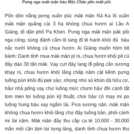
Pưng nga mák mặn hảu Mộc Châu pền mák pôi.
Pộn dỏn nẳng pưng xuần púc mák mặn Nà Ka lỏ xuần
mák mặn quảng cài 3 ha khòng chua hươn ai Lầu A
Giàng, tổ dân phố Pa Khen. Pưng nga mák mặn pák pôi
nga cóng, sùng đành cắm lỏ lang đì té hanh khỏi đù báu
nắc nưới khòng cá chua hươn. Ai Giàng muôn hòm bít
bánh: Danh tính mua mák mặn pì nị, chua hươn khỏi pít củ
đảy dáo 30 tấn mák. Vạy cựt đảy lang đì pâng cằn sương
khạy nị, chua hươn khỏi lâng chấp năm cặt kênh pưng
luông pùn khỏi đù pẹk sàư, nhọng nho sủ khún dà hữu cơ,
hảư nhả pống vạy chự luông mức chưm hảư đìn cánh tắt
tom men toi luông pùn kỹ thuật, choi hảư cò mạy mi po
luông hung báu vạy ngằm lài. Pưa sương nặn, mák mặn
khòng chua hươn khỏi lâng chự đảy luông bàn, phói cánh
mi lài nặm. Mák mặn đảy thu cắp ca té 10.000 - 30.000
mằn mỏi cần tàm toi tựng tàng, danh tính chua hươn thu