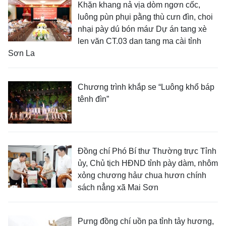
Khặn khang nả vịa dòm ngơn cốc,
luông pùn phụi pằng thù cưn đìn, choi
nhại pày dú bón máư Dự án tang xè
len văn CT.03 dan tang ma cài tỉnh
Sơn La
Chương trình khắp se “Luông khổ báp
tênh đìn”
Đồng chí Phó Bí thư Thường trực Tỉnh
ủy, Chủ tịch HĐND tỉnh pày dàm, nhôm
xỏng chương hảư chua hươn chính
sách nẳng xã Mai Sơn
Pưng đồng chí uồn pa tỉnh tảy hương,