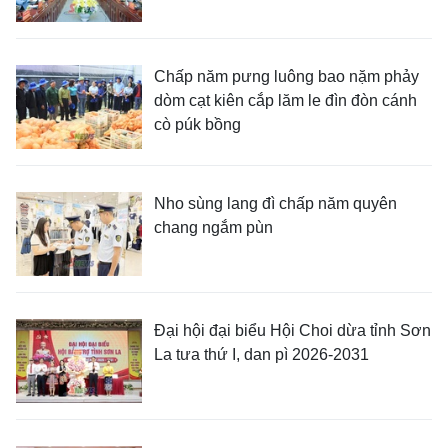
Chấp năm pưng luông bao nặm phảy
dòm cạt kiên cắp lăm le đìn đòn cánh
cò púk bồng
Nho sùng lang đì chấp năm quyên
chang ngắm pùn
Đại hội đại biểu Hội Choi dừa tỉnh Sơn
La tưa thứ I, dan pì 2026-2031