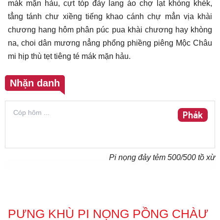
mák mặn hảu, cựt tóp đảy lang áo chợ lạt khòng khék,
tẳng tánh chư xiềng tiếng khao cánh chự mẳn vịa khài
chương hang hôm phân púc pua khài chương hay khòng
na, choi dân mương nẳng phổng phiềng piêng Mộc Châu
mi hịp thù tẹt tiêng té mák mặn hảu.
Nhặn danh
Phák
Pi nọng đảy tẻm
500
/500 tồ xừ
PƯNG KHÙ PI NỌNG PỒNG CHÀƯ