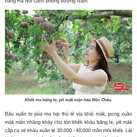
nẳng Hà Nội cánh phổng bưởng Nam.
Khék ma bấng le, pít mák mặn hảu Mộc Châu.
Báu xuấn to pùa ma hịp thù té vịa khài mák, pưng xuần
mák mặn nhăng khày chu tỏn khék khảu bấng le, pít mák
cắp ca vé khảu xuần té 30.000 - 40.000 mằn mỏi khék. Lài