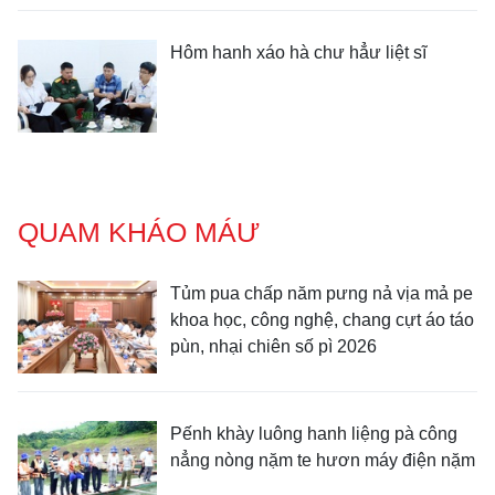
Hôm hanh xáo hà chư hẳư liệt sĩ
QUAM KHÁO MÁƯ
Tủm pua chấp năm pưng nả vịa mả pe
khoa học, công nghệ, chang cựt áo táo
pùn, nhại chiên số pì 2026
Pếnh khày luông hanh liệng pà công
nẳng nòng nặm te hươn máy điện nặm