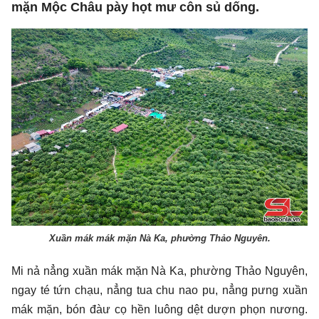
mặn Mộc Châu pày họt mư côn sủ dống.
Xuần mák mák mặn Nà Ka, phường Thảo Nguyên.
Mi nả nẳng xuần mák mặn Nà Ka, phường Thảo Nguyên,
ngay té tứn chạu, nẳng tua chu nao pu, nẳng pưng xuần
mák mặn, bón đàư cọ hền luông dệt dượn phọn nương.