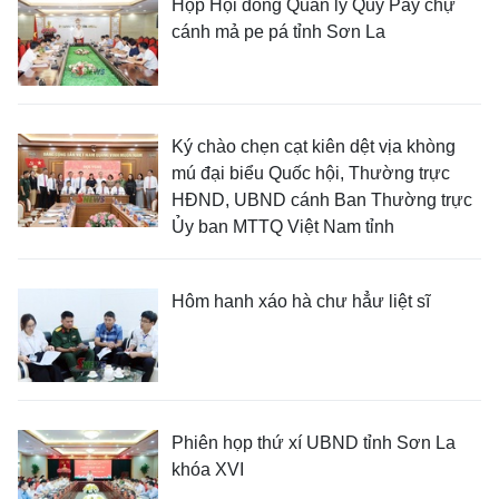
Họp Hội đồng Quản lý Quỹ Pảy chự
cánh mả pe pá tỉnh Sơn La
Ký chào chẹn cạt kiên dệt vịa khòng
mú đại biểu Quốc hội, Thường trực
HĐND, UBND cánh Ban Thường trực
Ủy ban MTTQ Việt Nam tỉnh
Hôm hanh xáo hà chư hẳư liệt sĩ
Phiên họp thứ xí UBND tỉnh Sơn La
khóa XVI