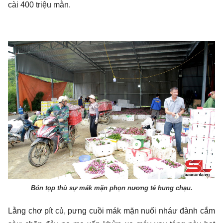
cài 400 triệu mằn.
Bón tọp thù sự mák mặn phọn nương té hung chạu.
Lằng chơ pít củ, pưng cuồi mák mặn nuối nháư đành cắm