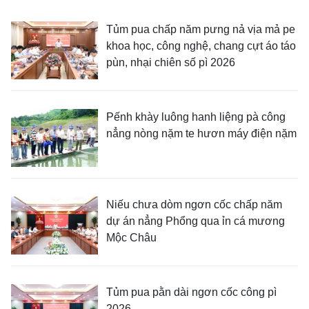
Tủm pua chấp năm pưng nả vịa mả pe
khoa học, công nghệ, chang cựt áo táo
pùn, nhại chiên số pì 2026
Pếnh khày luông hanh liệng pà công
nẳng nòng nặm te hươn máy điện nặm
Niếu chưa dòm ngơn cốc chấp năm
dự án nẳng Phổng qua ỉn cá mương
Mộc Châu
Tủm pua pằn dài ngơn cốc công pì
2026