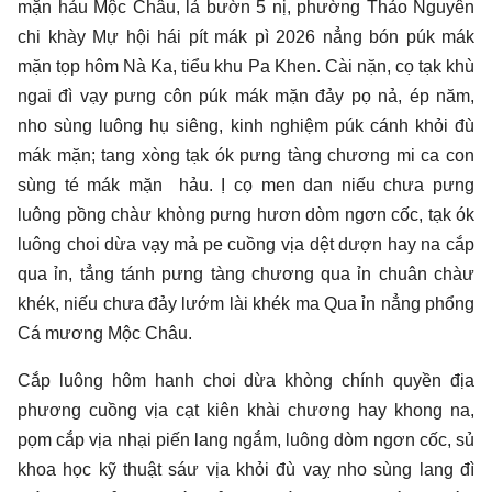
mặn hảu Mộc Châu, lả bườn 5 nị, phường Thảo Nguyên
chi khày Mự hội hái pít mák pì 2026 nẳng bón púk mák
mặn tọp hôm Nà Ka, tiểu khu Pa Khen. Cài nặn, cọ tạk khù
ngai đì vạy pưng côn púk mák mặn đảy pọ nả, ép năm,
nho sùng luông hụ siêng, kinh nghiệm púk cánh khỏi đù
mák mặn; tang xòng tạk ók pưng tàng chương mi ca con
sùng té mák mặn hảu. Ị cọ men dan niếu chưa pưng
luông pồng chàư khòng pưng hươn dòm ngơn cốc, tạk ók
luông choi dừa vạy mả pe cuồng vịa dệt dượn hay na cắp
qua ỉn, tẳng tánh pưng tàng chương qua ỉn chuân chàư
khék, niếu chưa đảy lướm lài khék ma Qua ỉn nẳng phổng
Cá mương Mộc Châu.
Cắp luông hôm hanh choi dừa khòng chính quyền địa
phương cuồng vịa cạt kiên khài chương hay khong na,
pọm cắp vịa nhại piến lang ngắm, luông dòm ngơn cốc, sủ
khoa học kỹ thuật sáư vịa khỏi đù vaỵ nho sùng lang đì