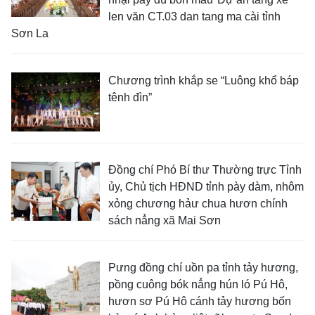
len văn CT.03 dan tang ma cài tỉnh
Sơn La
Chương trình khắp se “Luông khổ báp
tênh đìn”
Đồng chí Phó Bí thư Thường trực Tỉnh
ủy, Chủ tịch HĐND tỉnh pày dàm, nhôm
xỏng chương hảư chua hươn chính
sách nẳng xã Mai Sơn
Pưng đồng chí uồn pa tỉnh tảy hương,
pồng cuông bók nẳng hún ló Pú Hô,
hươn sơ Pú Hô cánh tảy hương bốn