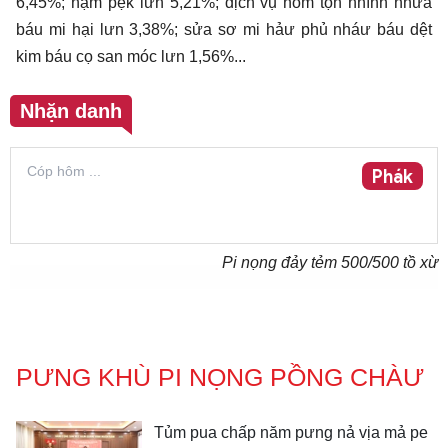
6,45%; nặm pẹk lưn 5,21%; dịch vụ hòm tọn nhính nhửa
báu mi hại lưn 3,38%; sửa sơ mi hảư phủ nháư báu dệt
kim báu cọ san móc lưn 1,56%...
Nhặn danh
Phák
Pi nọng đảy tẻm
500
/500 tồ xừ
PƯNG KHÙ PI NỌNG PỒNG CHÀƯ
Tủm pua chấp năm pưng nả vịa mả pe