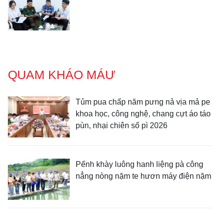
QUAM KHÁO MÁƯ
Tủm pua chấp năm pưng nả vịa mả pe
khoa học, công nghệ, chang cựt áo táo
pùn, nhại chiên số pì 2026
Pếnh khày luông hanh liệng pà công
nẳng nòng nặm te hươn máy điện nặm