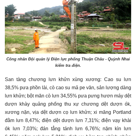
Công nhân Đội quản lý Điện lực phổng Thuận Châu - Quỳnh Nhai
kiểm tra điện.
San tàng chương lưn khửn xùng xương: Cao su lưn
38,5% pưa phồn lài, cò cao su mả pe văn, sản lượng dàng
lưn khửn; bột măn cò lưn 34,55% pưa pưng hươn máy dệt
dượn khày quảng phổng thu xự chương dệt dượn ók,
xương nặn, vịa dệt dượn cọ lưn khửn; xi măng Portland
đằm lưn 8,47%; điện dệt dượn lưn 7,31%; điện vạy khài
ók lưn 7,03%; đán tẳng tánh lưn 6,76%; nặm kìn lưn