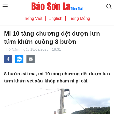
Tiếng Việt
English
Tiếng Mông
Mi 10 tàng chương dệt dượn lưn
tứm khửn cuồng 8 bườn
Thứ Năm,
ngày 18/09/2025 - 18:31
8 bườn cài ma, mi 10 tàng chương dệt dượn lưn
tứm khửn vẹt xáư khóp nham nị pì cài.