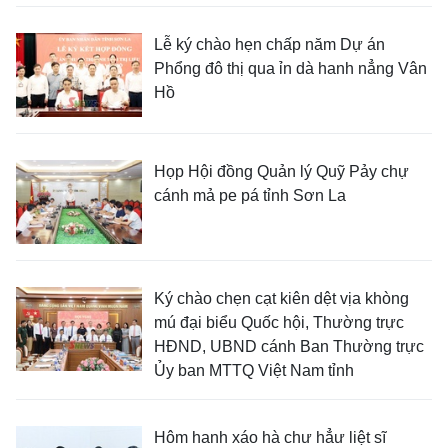
Lễ ký chào hẹn chấp năm Dự án
Phổng đô thị qua ỉn dà hanh nẳng Vân
Hồ
Họp Hội đồng Quản lý Quỹ Pảy chự
cánh mả pe pá tỉnh Sơn La
Ký chào chẹn cạt kiên dệt vịa khòng
mú đại biểu Quốc hội, Thường trực
HĐND, UBND cánh Ban Thường trực
Ủy ban MTTQ Việt Nam tỉnh
Hôm hanh xáo hà chư hẳư liệt sĩ