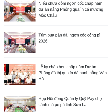
Niếu chưa dòm ngơn cốc chấp năm
dự án nẳng Phổng qua ỉn cá mương
Mộc Châu
Tủm pua pằn dài ngơn cốc công pì
2026
Lễ ký chào hẹn chấp năm Dự án
Phổng đô thị qua ỉn dà hanh nẳng Vân
Hồ
Họp Hội đồng Quản lý Quỹ Pảy chự
cánh mả pe pá tỉnh Sơn La