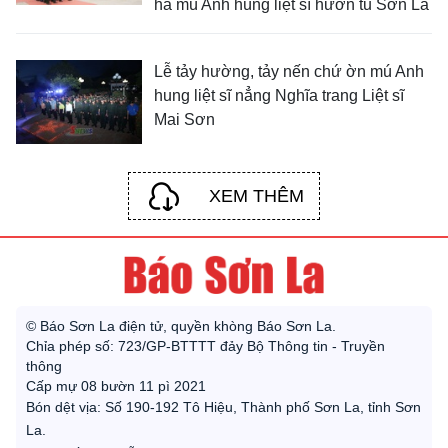
hà mú Anh hùng liệt sĩ hươn tu Sơn La
Lễ tảy hường, tảy nến chứ ờn mú Anh
hung liệt sĩ nẳng Nghĩa trang Liệt sĩ
Mai Sơn
XEM THÊM
© Báo Sơn La điện tử, quyền khòng Báo Sơn La.
Chỉa phép số: 723/GP-BTTTT đảy Bộ Thông tin - Truyền
thông
Cấp mự 08 bườn 11 pì 2021
Bón dệt vịa: Số 190-192 Tô Hiệu, Thành phố Sơn La, tỉnh Sơn
La.