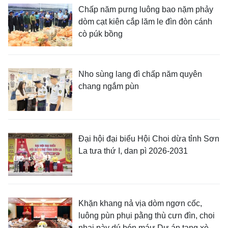
Chấp năm pưng luông bao nặm phảy
dòm cạt kiên cắp lăm le đìn đòn cánh
cò púk bồng
Nho sùng lang đì chấp năm quyên
chang ngắm pùn
Đại hội đại biểu Hội Choi dừa tỉnh Sơn
La tưa thứ I, dan pì 2026-2031
Khặn khang nả vịa dòm ngơn cốc,
luông pùn phụi pằng thù cưn đìn, choi
nhại pày dú bón máư Dự án tang xè