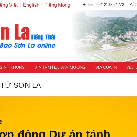
ếng Việt
English
Tiếng Mông
Hotline: (0212) 3852 273
Mail
 SÍNH KHÒNG
VỊA TÁNH LÀ BẢN MƯƠNG
VỊA QUA ỈN
VỊA 
 TỬ SƠN LA
26
ợp đông Dự án tánh