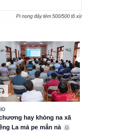
Pi nọng đảy tẻm
500
/500 tồ xừ
IO
chương hay khòng na xã
ềng La mả pe mẳn nà