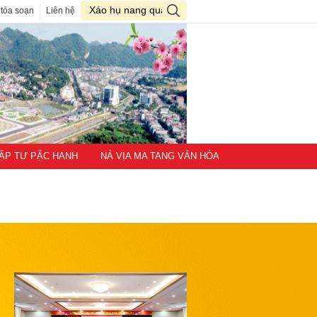
 tòa soạn
Liên hệ
TẬP TƯ PẶC HANH
NẢ VỊA MA TANG VĂN HÓA