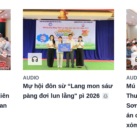
AUDIO
AUD
Mự hội đôn sừ “Lang mon sáư
Mú 
iên
pàng đơi lun lằng" pì 2026
Thư
dan
Sơn
án 
xỏ