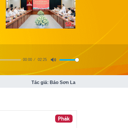
00:00
02:25
Mute
Tác giả: Báo Sơn La
Phák