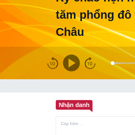
tăm phổng đô t
Châu
Nhặn danh